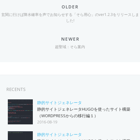
OLDER
玄関に行けば降水確率を声でお知らせする「そら用心」のver1.2.3をリリースしま
した!
NEWER
超聖域：そら案内
RECENTS
静的サイトジェネレータ
静的サイトジェネレータHUGOを使ったサイト構築
（WORDPRESSからの移行編１）
2016-08-19
静的サイトジェネレータ