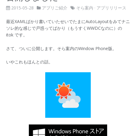
2015-05-28
アプリご紹介
そら案内
·
アプリリリース
最近XAMLばかり書いていたせいでたまにAutoLayoutをみてナニ
ソレ的な感じで戸惑ってばかり（もうすくWWDCなのに）の
itok です。
さて、ついに公開します。そら案内のWindow Phone版。
いやこれもほんとの話。