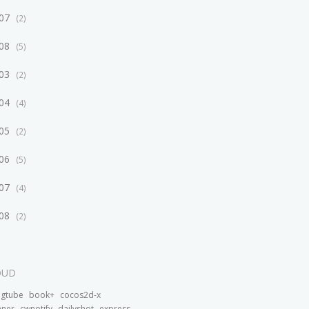
/07
2
/08
5
/03
2
/04
4
/05
2
/06
5
/07
4
/08
2
OUD
bgtube
book+
cocos2d-x
nner
cwnotify
dailyshot
express