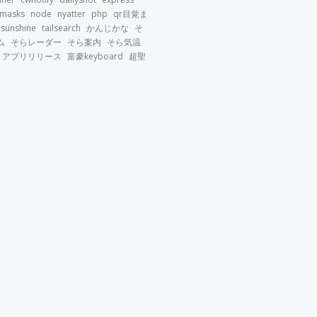
imasks
node
nyatter
php
qr目覚ま
sunshine
tailsearch
かんじかな
そ
ム
そらレーダー
そら案内
そら気温
アプリリリース
富豪keyboard
超聖