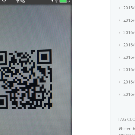
2015
2015
2016
2016
2016
2016
2016
2016
TAG CL
8bitter
codesca