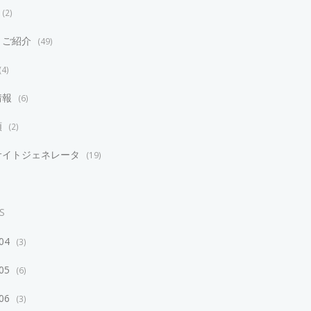
2
リご紹介
49
4
情報
6
類
2
サイトジェネレータ
19
S
/04
3
/05
6
/06
3