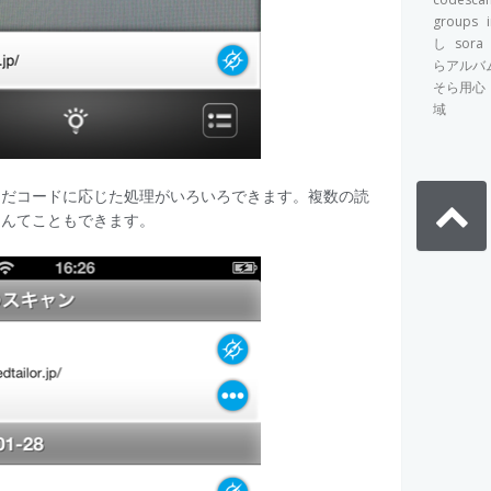
groups
し
sora
らアルバ
そら用心
域
んだコードに応じた処理がいろいろできます。複数の読
なんてこともできます。