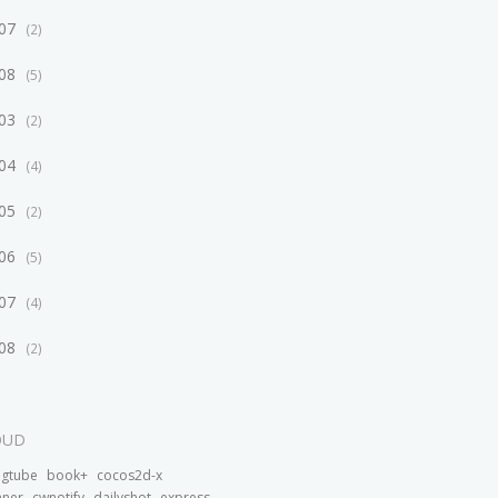
/07
2
/08
5
/03
2
/04
4
/05
2
/06
5
/07
4
/08
2
OUD
bgtube
book+
cocos2d-x
nner
cwnotify
dailyshot
express