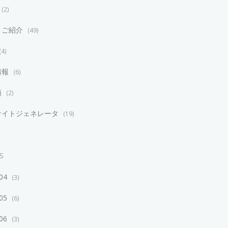
2
リご紹介
49
4
情報
6
類
2
サイトジェネレータ
19
S
/04
3
/05
6
/06
3