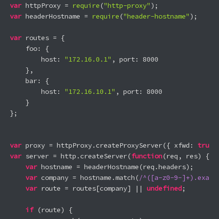
var
 httpProxy = 
require
(
"http-proxy"
var
 headerHostname = 
require
(
"header-hostname"
);

var
 routes = {

    foo: {

        host: 
"172.16.0.1"
, port: 
8000
    },

    bar: {

        host: 
"172.16.10.1"
, port: 
8000
    }

};

var
 proxy = httpProxy.createProxyServer({ xfwd: 
true
var
 server = http.createServer(
function
(
req, res
) 
{

var
 hostname = headerHostname(req.headers);

var
 company = hostname.match(
/^([a-z0-9-]+).examp
var
 route = routes[company] || 
undefined
;

if
 (route) {
