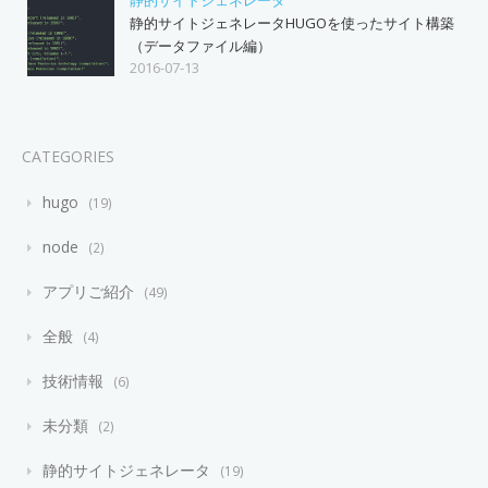
静的サイトジェネレータHUGOを使ったサイト構築
（データファイル編）
2016-07-13
CATEGORIES
hugo
19
node
2
アプリご紹介
49
全般
4
技術情報
6
未分類
2
静的サイトジェネレータ
19