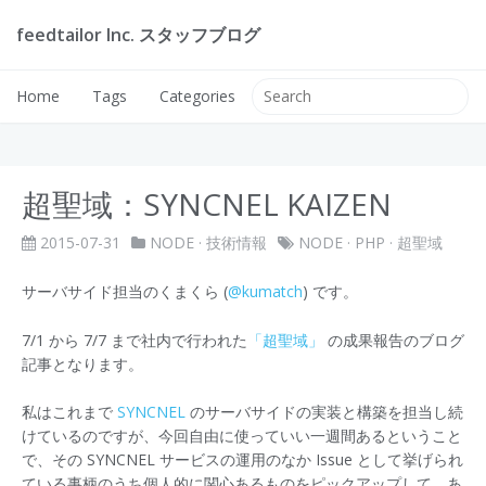
feedtailor Inc. スタッフブログ
Home
Tags
Categories
超聖域：SYNCNEL KAIZEN
2015-07-31
NODE
·
技術情報
NODE
·
PHP
·
超聖域
サーバサイド担当のくまくら (
@kumatch
) です。
7/1 から 7/7 まで社内で行われた
「超聖域」
の成果報告のブログ
記事となります。
私はこれまで
SYNCNEL
のサーバサイドの実装と構築を担当し続
けているのですが、今回自由に使っていい一週間あるということ
で、その SYNCNEL サービスの運用のなか Issue として挙げられ
ている事柄のうち個人的に関心あるものをピックアップして、あ