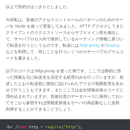
以上で目的がはっきりとしました。
今回私は、前者のアクセスコントロールのパターンのためのサー
バを Node を使って実装してみました。HTTP アクセスしてきた
クライアントのリクエストソースからサブドメイン部を抽出し
て、サーバプロセス内で保持しているルーティング情報に基づい
て転送を行うというものです。転送には
http-proxy
や
bouncy
などを利用して、同じことを行ういくつかのサーバプログラムコ
ードを書きました。
以下のコードは http-proxy を使った例です。ここでは静的に持
った情報を元に転送先を決定する処理のみを行っていますが、前
述したとおり転送前に個別に設けられたアクセス制限処理を合わ
せて行うこともできます。またここでは会社情報自体がコードに
埋め込まれていますが、別途任意のデータベースに保持しておい
てそこから参照すれば情報更新後もサーバの再起動なしに反映、
利用することができることでしょう。
<br />
var
 http = 
require
(
"http"