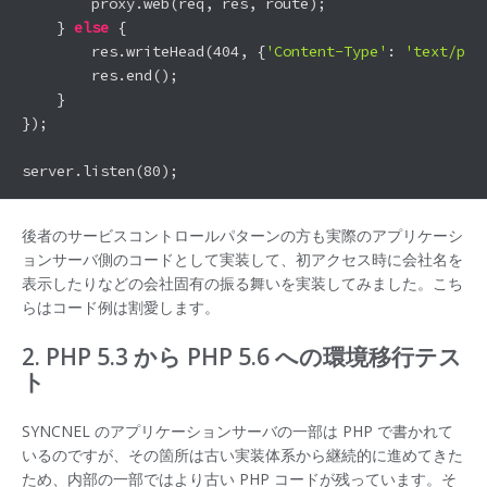
        proxy.web(req, res, route);

    } 
else
 {

        res.writeHead(
404
, {
'Content-Type'
: 
'text/pla
        res.end();

    }

});

server.listen(
80
後者のサービスコントロールパターンの方も実際のアプリケーシ
ョンサーバ側のコードとして実装して、初アクセス時に会社名を
表示したりなどの会社固有の振る舞いを実装してみました。こち
らはコード例は割愛します。
2. PHP 5.3 から PHP 5.6 への環境移行テス
ト
SYNCNEL のアプリケーションサーバの一部は PHP で書かれて
いるのですが、その箇所は古い実装体系から継続的に進めてきた
ため、内部の一部ではより古い PHP コードが残っています。そ