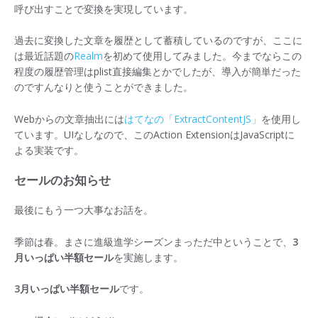
呼び出すことで変換を実現しています。
過去に変換した文章を履歴として蓄積しているのですが、ここに
は最近話題の
Realm
を初めて使用してみました。今までならこの
程度の履歴管理はplist直接編集とかでしたが、導入が簡単だった
のですんなりと使うことができました。
Webからの文章抽出には
はてなの「ExtractContentJS」
を使用し
ています。UIなしなので、このAction ExtensionはJavaScriptに
よる実装です。
セールのお知らせ
最後にもう一つ大事なお話を。
季節は春。まさに進級進学シーズンまっただ中ということで、
3
月いっぱい半額セール
を実施します。
3月いっぱい半額セール
です。