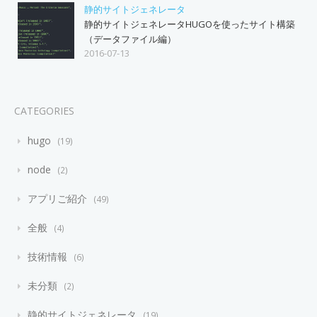
静的サイトジェネレータ
静的サイトジェネレータHUGOを使ったサイト構築
（データファイル編）
2016-07-13
CATEGORIES
hugo
19
node
2
アプリご紹介
49
全般
4
技術情報
6
未分類
2
静的サイトジェネレータ
19